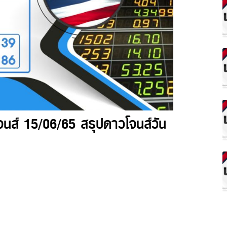
5/06/65 สรุปดาวโจนส์วัน