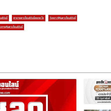
วันนี้
ตารางดาวโจนส์วันนี้ออกอะไร
วิเคราะห์หุ้นดาวโจนส์วันนี้
างหุ้นดาวโจนส์วันนี้