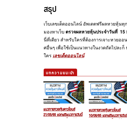
สรุป
เว็บเลขเด็ดออนไลน์ อัพเดตฟรีผลหวยหุ้นทุ
มองหาเว็บ
ตรวจผลหวยหุ้นประจำวันที่ 15 ม
นี่ที่เดียว สำหรับใครที่ต้องการเจาะหวยออน
ศอื่นๆ เพื่อใช้เป็นแนวทางในงวดถัดไปละก็
ใคร
เลขเด็ดออนไลน์
บทความแนะนำ
แนวทางหวยหุ้นดาวโจนส์
แนวทางหวยหุ้นดาวโจนส์
21/05/65 แจกฟรีแนวทางวันนี้
10/06/65 แจกฟรีแนวทางวันนี้
ตรวจดูผลหุ้นก่อนใคร ที่นี่
ตรวจดูผลหุ้นก่อนใคร ที่นี่