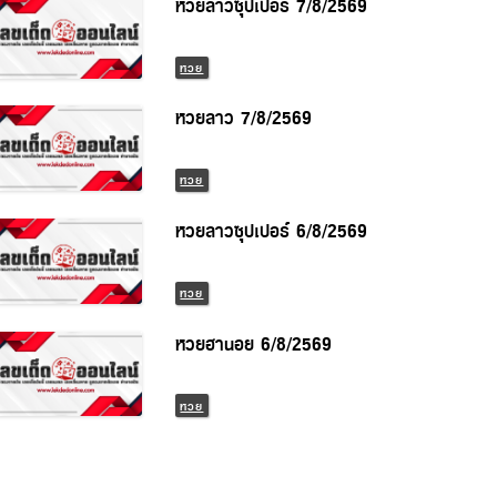
หวยลาวซุปเปอร์ 7/8/2569
หวย
หวยลาว 7/8/2569
หวย
หวยลาวซุปเปอร์ 6/8/2569
หวย
หวยฮานอย 6/8/2569
หวย