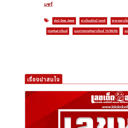
แชร์
ดัชนี Dow Jones
ดาวโจนส์วันนี้ ช่อง9
ตารางดาวโจนส์
หวยหุ้นดาวโจนส์
แนวทางหวยหุ้นดาวโจนส์ 15/06/65
แนวท
เรื่องน่าสนใจ