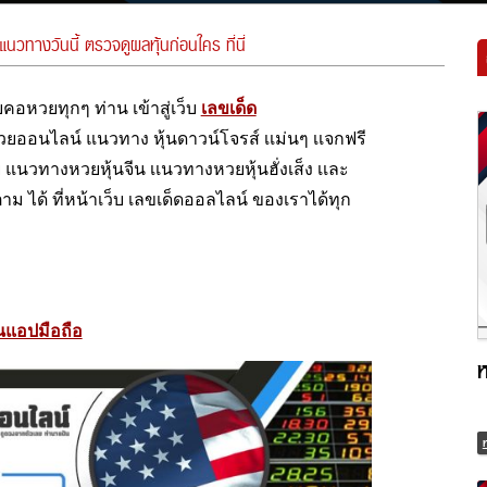
างวันนี้ ตรวจดูผลหุ้นก่อนใคร ที่นี่
คอหวยทุกๆ ท่าน เข้าสู่เว็บ
เลขเด็ด
ออนไลน์ แนวทาง หุ้นดาวน์โจรส์ เเม่นๆ เเจกฟรี
นวทางหวยหุ้นจีน เเนวทางหวยหุ้นฮั่งเส็ง เเละ
ได้ ที่หน้าเว็บ เลขเด็ดออลไลน์ ของเราได้ทุก
นแอปมือถือ
ห
ห