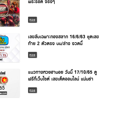
พระรอด จริงๆ
หวย
เลขลับเฉพาะกองสลาก 16/6/63 ชุดเลข
ท้าย 2 ตัวตรง บน/ล่าง งวดนี้
หวย
แนวทางหวยฮานอย วันนี้ 17/10/65 ดู
ฟรีที่เว็บไซต์ เลขเด็ดออนไลน์ แม่นยำ
อันดับ1
หวย