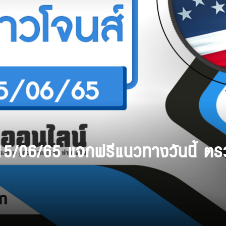
5/06/65 แจกฟรีแนวทางวันนี้ ตร