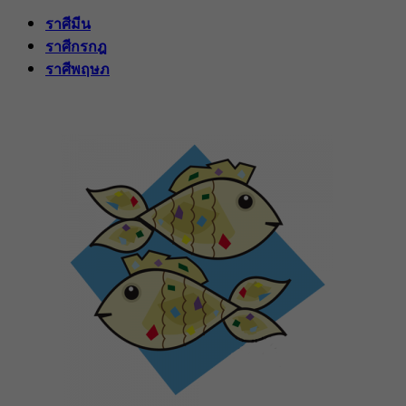
ราศีมีน
ราศีกรกฎ
ราศีพฤษภ