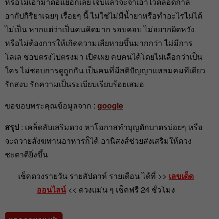
หรือไม่เอามาตอแยอีกเลย เจ็บแล้วจะจำเอาไว้ตลอดกาล
อากัปกิริยาเฉยๆ เรื่อยๆ นี้ ไม่ใช่ไม่มีน้ำยาหรือทำอะไรไม่ได้
ไม่เป็น หากแต่ว่าเป็นคนคิดมาก รอบคอบ ไม่อยากผิดหวัง
หรือไม่ต้องการให้เกิดความเสียหายขึ้นมากกว่า ไม่มีการ
โลเล ชอบตรงไปตรงมา เปิดเผย คบคนได้โดยไม่เลือกว่าเป็น
ใคร ไม่ชอบการดูถูกกัน เป็นคนที่มีสติปัญญาแหลมคมทีเดียว
รักสงบ รักความเป็นระเบียบเรียบร้อยเสมอ
ขอขอบพระคุณข้อมูลจาก :
google
สรุป
: เคล็ดลับเสริมดวง หาโอกาสทำบุญตักบาตรบ่อยๆ หรือ
จะถวายสังฆทานอาหารก็ได้ อานิสงส์ช่วยส่งเสริมให้ดวง
ชะตาดียิ่งขึ้น
เช็คดวงรายวัน รายสัปดาห์ รายเดือน ได้ที่ >>
เลขเด็ด
ออนไลน์
<< ดวงแม่น ๆ เช็คฟรี 24 ชั่วโมง