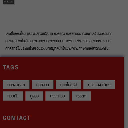
ดูดวง
เลขเด็ดออนไลน์ ตรวจผลหวยรัฐบาล หวยลาว หวยฮานอย หวยมาเลย์ รวบรวมทุก
อย่างครบจบในเว็บเดียวเพื่อความสะดวกสบาย และวิธีการขอหวย สถานที่ขอหวยที่
ศักดิ์สิทธิ์ในประเทศไทยรวบรวมมาให้ผู้ที่สนใจได้เข้ามาอ่านศึกษากันอย่างครบครัน
TAGS
หวยฮานอย
หวยลาว
หวยไทยรัฐ
หวยแม่จำเนียร
หวยหุ้น
ดูดวง
ตรวจหวย
regem
CONTACT