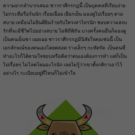
ความยากลำบากเสมอ ชาวราศีกรกฎนี้ เป็นบุคคลที่เรียบง่าย
ไม่กระตือรือร้นนัก เรื่อยเฉื่อย เยือกเย็น มองดูไปเรื่อยๆ ตาม
สบาย เหมือนไม่ยินดียินร้ายกับใครเท่าไหร่นัก ชอบความสงบ
รักที่จะมีชีวิตไปอย่างสบาย ไม่พิถีพิถัน บางครั้งคนอื่นก็มองดู
เป็นคนเย็นชา เฉยเฉย ชาวราศีกรกฎมีนิสัยใจคอเช่นนี้ เป็น
เอกลักษณ์ของตนเองโดยตลอด ร่างเล็กๆ กะทัดรัด เป็นคนที่
ทำอะไรก็ได้ตามใจชอบหรือคิดว่าตนเองต้องการทำ แต่ก็เป็น
ไปเรื่อยๆ ไม่โลดโผนอะไรนัก เลยไม่รู้ว่าเขาตั้งกติกาเอาไว้
อย่างไร ระเบียบอยู่ที่ไหนก็ไม่เข้าใจ