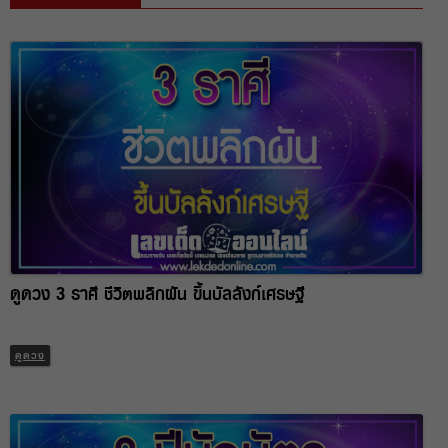
ดูดวง 3 ราศี ชีวิตพลิกผัน ขึ้นบัลลังก์เศรษฐี
ดูดวง