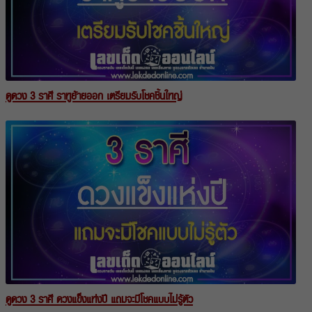
ดูดวง 3 ราศี ราหูย้ายออก เตรียมรับโชคชิ้นใหญ่
ดูดวง 3 ราศี ดวงแข็งแห่งปี แถมจะมีโชคแบบไม่รู้ตัว