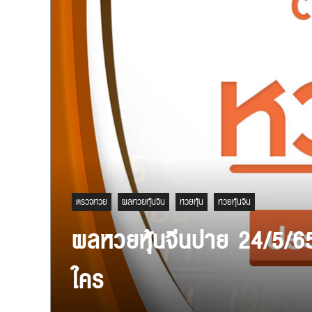
ตรวจหวย
ผลหวยหุ้นจีน
หวยหุ้น
หวยหุ้นจีน
ผลหวยหุ้นจีนบ่าย 24/5/65
ใคร