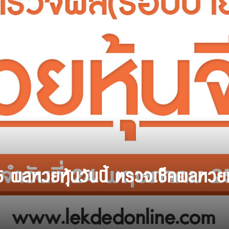
 ผลหวยหุ้นวันนี้ ตรวจเช็คผลหวยหุ