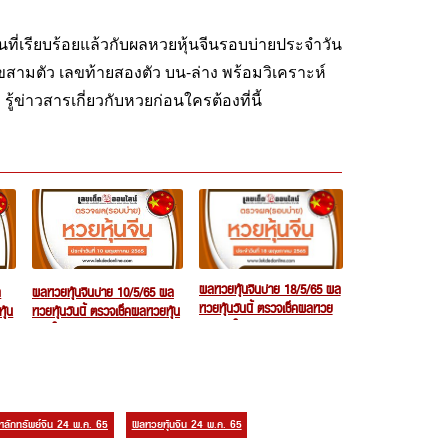
ที่เรียบร้อยแล้วกับผลหวยหุ้นจีนรอบบ่ายประจำวัน
ลขสามตัว เลขท้ายสองตัว บน-ล่าง พร้อมวิเคราะห์
ข่าวสารเกี่ยวกับหวยก่อนใครต้องที่นี้
ผลหวยหุ้นจีนบ่าย 18/5/65 ผล
ผลหวยหุ้นจีนบ่าย 10/5/65 ผล
หวยหุ้นวันนี้ ตรวจเช็คผลหวย
้น
หวยหุ้นวันนี้ ตรวจเช็คผลหวยหุ้น
หุ้นก่อนใคร
ก่อนใคร
กทรัพย์จีน 24 พ.ค. 65
ผลหวยหุ้นจีน 24 พ.ค. 65