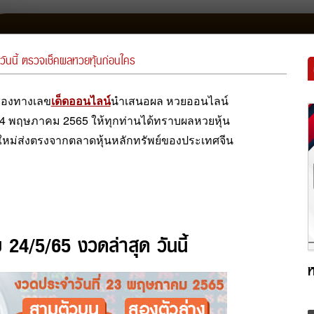
นนี้ ตรวจเช็คผลหวยหุ้นก่อนใคร
่องทางเลข
เด็ดออนไลน์
นำเสนอผล หวยออนไลน์
4 พฤษภาคม 2565 ให้ทุกท่านได้ทราบผลหวยหุ้น
ดใหม่ส่งตรงจากตลาดหุ้นหลักทรัพย์ของประเทศจีน
 24/5/65 งวดล่าสุด วันนี้
ห