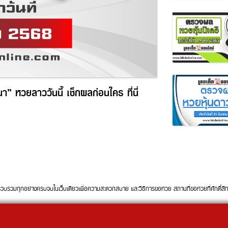
ยลาววันนี้ เช็กผลก่อนใคร ที่นี่
ุกอย่างครบจบในเว็บเดียวเพื่อความสะดวกสบาย และวิธีการขอหวย สถานที่ขอหวยที่ศักดิ์สิทธิ์ใน