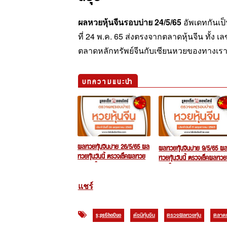
ผลหวยหุ้นจีนรอบบ่าย 24/5/65
อัพเดทกันเป็น
ที่ 24 พ.ค. 65 ส่งตรงจากตลาดหุ้นจีน ทั้ง เ
ตลาดหลักทรัพย์จีนกับเซียนหวยของทางเรา รู้
บทความแนะนำ
ผลหวยหุ้นจีนบ่าย 26/5/65 ผล
ผลหวยหุ้นจีนบ่าย 9/5/65 ผล
หวยหุ้นวันนี้ ตรวจเช็คผลหวย
หวยหุ้นวันนี้ ตรวจเช็คผลหวยหุ
หุ้นก่อนใคร
ก่อนใคร
แชร์
s;ps6ho0uo
ดัชนีหุ้นจีน
ตรวจผลหวยหุ้น
ตลาดหลั