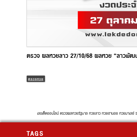
ตรวจ ผลหวยลาว 27/10/68 ผลหวย “ลาวพัฒนา” หว
ตรวจหวย
เลขเด็ดออนไลน์ ตรวจผลหวยรัฐบาล หวยลาว หวยฮานอย หวยมาเลย์ รวบรวมท
TAGS