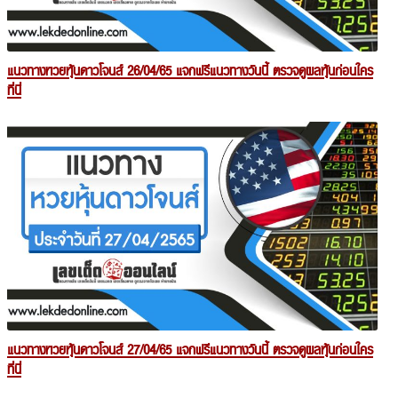
แนวทางหวยหุ้นดาวโจนส์ 26/04/65 แจกฟรีแนวทางวันนี้ ตรวจดูผลหุ้นก่อนใคร
ที่นี่
แนวทางหวยหุ้นดาวโจนส์ 27/04/65 แจกฟรีแนวทางวันนี้ ตรวจดูผลหุ้นก่อนใคร
ที่นี่