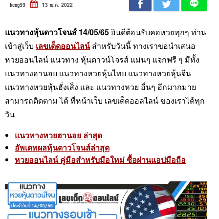
heng99
13 พ.ค. 2022
แนวทางหุ้นดาวโจนส์ 14/05/65
ยินดีต้อนรับคอหวยทุกๆ ท่าน
เข้าสู่เว็บ
เลขเด็ดออนไลน์
สำหรับวันนี้ ทางเราขอนำเสนอ
หวยออนไลน์ แนวทาง หุ้นดาวน์โจรส์ เเม่นๆ เเจกฟรี ๆ มีทั้ง
แนวทางฮานอย เเนวทางหวยหุ้นไทย แนวทางหวยหุ้นจีน
เเนวทางหวยหุ้นฮั่งเส็ง เเละ เเนวทางหวย อื่นๆ อีกมากมาย
สามารถติดตาม ได้ ที่หน้าเว็บ เลขเด็ดออลไลน์ ของเราได้ทุก
วัน
แนวทางหวยฮานอย ล่าสุด
อัพเดทผลหุ้นดาวโจนส์ล่าสุด
หวยออนไลน์ คู่มือสำหรับมือใหม่ ซื้อผ่านแอปมือถือ