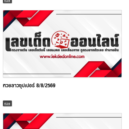
หวย
หวยลาวซุปเปอร์ 8/8/2569
หวย