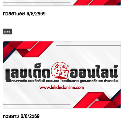
หวยฮานอย 6/8/2569
หวย
หวยลาว 6/8/2569