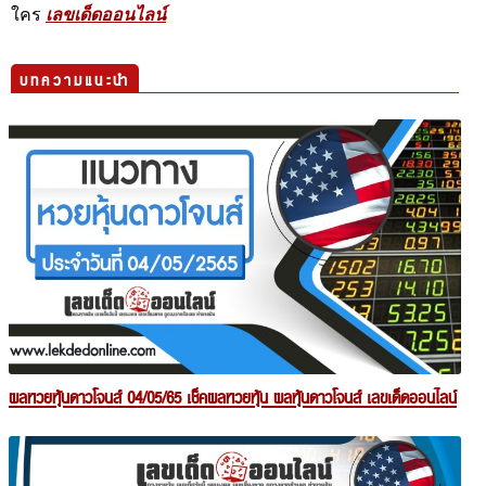
ใคร
เลขเด็ดออนไลน์
บทความแนะนำ
ผลหวยหุ้นดาวโจนส์ 04/05/65 เช็คผลหวยหุ้น ผลหุ้นดาวโจนส์ เลขเด็ดออนไลน์