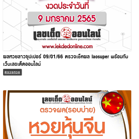
ผลหวยลาวซุปเปอร์ 09/01/66 ตรวจเช็คผล laosuper พร้อมกับ
เว็บเลขเด็ดออนไลน์
ตรวจหวย