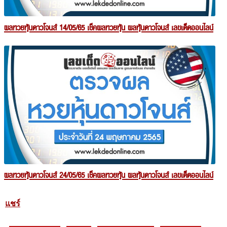
ผลหวยหุ้นดาวโจนส์ 14/05/65 เช็คผลหวยหุ้น ผลหุ้นดาวโจนส์ เลขเด็ดออนไลน์
ผลหวยหุ้นดาวโจนส์ 24/05/65 เช็คผลหวยหุ้น ผลหุ้นดาวโจนส์ เลขเด็ดออนไลน์
แชร์