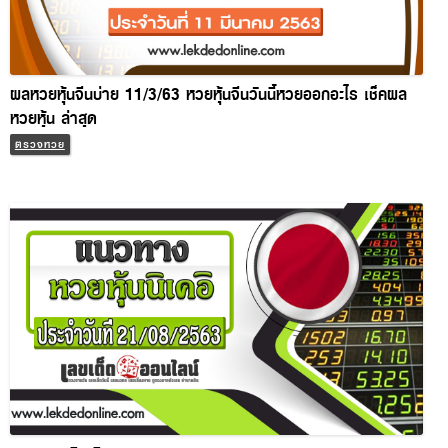
ผลหวยหุ้นจีนบ่าย 11/3/63 หวยหุ้นจีนวันนี้หวยออกอะไร เช็คผล
หวยหุ้น ล่าสุด
ตรวจหวย