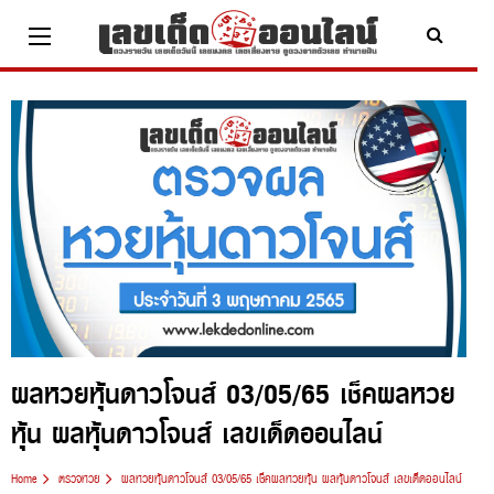
Skip
to
content
x ปิดโฆษณา
ผลหวยหุ้นดาวโจนส์ 03/05/65 เช็คผลหวย
หุ้น ผลหุ้นดาวโจนส์ เลขเด็ดออนไลน์
Home
ตรวจหวย
ผลหวยหุ้นดาวโจนส์ 03/05/65 เช็คผลหวยหุ้น ผลหุ้นดาวโจนส์ เลขเด็ดออนไลน์