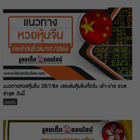
แนวทางหวยหุ้นจีน 28/7/64 เลขเด่นหุ้นจีนทั้งวัน เช้า-บ่าย งวด
ล่าสุด วันนี้
หวยหุ้น