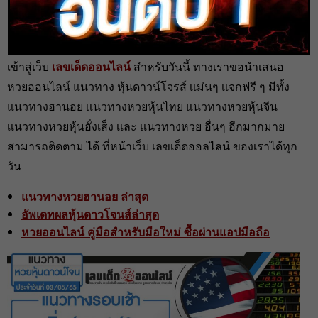
heng99
2 พ.ค. 2022
แนวทางหุ้นดาวโจนส์ 03/05/65
ยินดีต้อนรับคอหวยทุกๆ ท่าน
เข้าสู่เว็บ
เลขเด็ดออนไลน์
สำหรับวันนี้ ทางเราขอนำเสนอ
หวยออนไลน์ แนวทาง หุ้นดาวน์โจรส์ เเม่นๆ เเจกฟรี ๆ มีทั้ง
แนวทางฮานอย เเนวทางหวยหุ้นไทย แนวทางหวยหุ้นจีน
เเนวทางหวยหุ้นฮั่งเส็ง เเละ เเนวทางหวย อื่นๆ อีกมากมาย
สามารถติดตาม ได้ ที่หน้าเว็บ เลขเด็ดออลไลน์ ของเราได้ทุก
วัน
แนวทางหวยฮานอย ล่าสุด
อัพเดทผลหุ้นดาวโจนส์ล่าสุด
หวยออนไลน์ คู่มือสำหรับมือใหม่ ซื้อผ่านแอปมือถือ