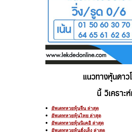
แนวทางหุ้นดาวโจนส์ 2
นี้ วิเคราะห์
อัพเดทหวยหุ้นจีน ล่าสุด
อัพเดทหวยหุ้นไทย ล่าสุด
อัพเดทหวยหุ้นนิเคอิ ล่าสุด
อัพเดทหวยหุ้นฮั่งเส็ง ล่าสุด