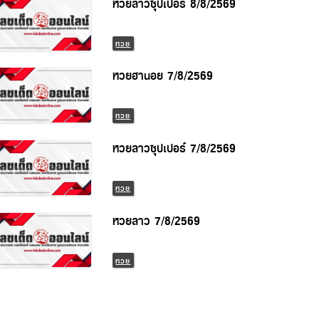
หวยลาวซุปเปอร์ 8/8/2569
หวย
หวยฮานอย 7/8/2569
หวย
หวยลาวซุปเปอร์ 7/8/2569
หวย
หวยลาว 7/8/2569
หวย