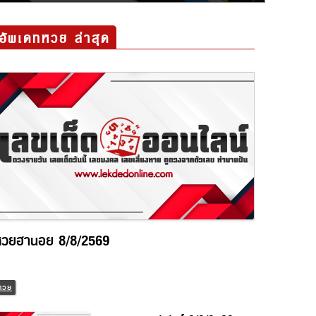
อัพเดทหวย ล่าสุด
วยฮานอย 8/8/2569
วย