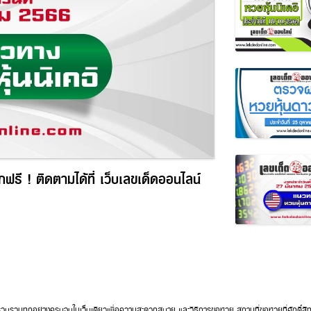
รี ! ติดตามได้ที่ เว็บเลขเด็ดออนไลน์
ุกอย่างครบจบในเว็บเดียวเพื่อความสะดวกสบาย และวิธีการขอหวย สถานที่ขอหวยที่ศักดิ์สิทธิ์ใน