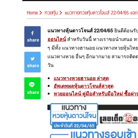
Home
หวยหุ้น
แนวทางหวยหุ้นดาวโจนส์ 22/04/65 แจกฟรีแ
แนวทางหุ้นดาวโจนส์ 22/04/65
ยินดีต้อนรับ
ออนไลน์
สำหรับวันนี้ ทางเราขอนำเสนอ หวย
share
ๆ มีทั้ง แนวทางฮานอย เเนวทางหวยหุ้นไทย แ
เเนวทางหวย อื่นๆ อีกมากมาย สามารถติดตาม 
วัน
share
แนวทางหวยฮานอย ล่าสุด
อัพเดทผลหุ้นดาวโจนส์ล่าสุด
share
หวยออนไลน์ คู่มือสำหรับมือใหม่ ซื้อผ่า