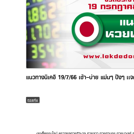
แนวทางนิเคอิ 19/7/66 เช้า–บ่าย แม่นๆ ปังๆ เเจกฟ
หวยหุ้น
เลขเด็ดออนไลน์ ตรวจผลหวยรัฐบาล หวยลาว หวยฮานอย หวยมาเลย์ รวบรวมท