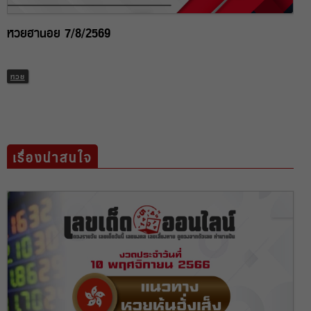
หวยฮานอย 7/8/2569
หวย
เรื่องน่าสนใจ