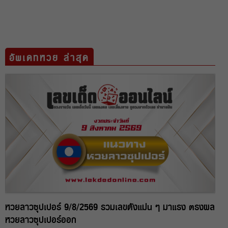
อัพเดทหวย ล่าสุด
หวยลาวซุปเปอร์ 9/8/2569 รวมเลขดังแม่น ๆ มาแรง ตรงผล
หวยลาวซุปเปอร์ออก