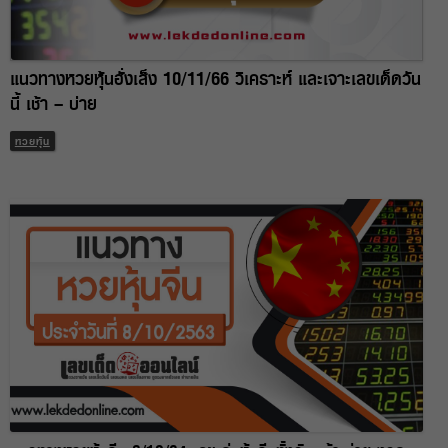
แนวทางหวยหุ้นฮั่งเส็ง 10/11/66 วิเคราะห์ และเจาะเลขเด็ดวัน
นี้ เช้า – บ่าย
หวยหุ้น