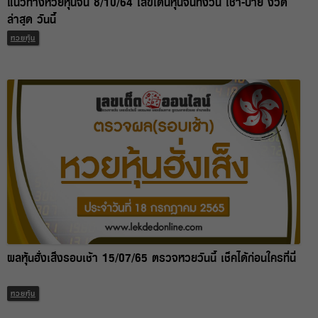
แนวทางหวยหุ้นจีน 8/10/64 เลขเด่นหุ้นจีนทั้งวัน เช้า-บ่าย งวด
ล่าสุด วันนี้
หวยหุ้น
ผลหุ้นฮั่งเส็งรอบเช้า 15/07/65 ตรวจหวยวันนี้ เช็คได้ก่อนใครที่นี่
หวยหุ้น