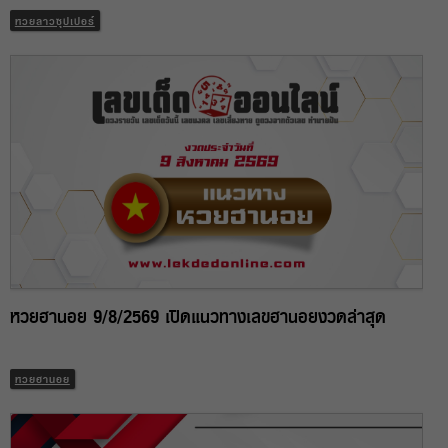
หวยลาวซุปเปอร์
หวยฮานอย 9/8/2569 เปิดแนวทางเลขฮานอยงวดล่าสุด
หวยฮานอย