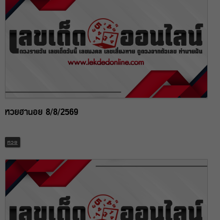
หวยฮานอย 8/8/2569
หวย