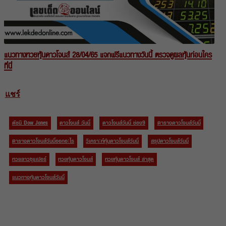
แนวทางหวยหุ้นดาวโจนส์ 28/04/65 แจกฟรีแนวทางวันนี้ ตรวจดูผลหุ้นก่อนใคร
ที่นี่
แชร์
ดัชนี Dow Jones
ดาวโจนส์ วันนี้
ดาวโจนส์วันนี้ ช่อง9
ตารางดาวโจนส์วันนี้
ตารางดาวโจนส์วันนี้ออกอะไร
วิเคราะห์หุ้นดาวโจนส์วันนี้
สรุปดาวโจนส์วันนี้
หวยลาวซุแเปอร์
หวยหุ้นดาวโจนส์
หวยหุ้นดาวโจนส์ ล่าสุด
แนวทางหุ้นดาวโจนส์วันนี้