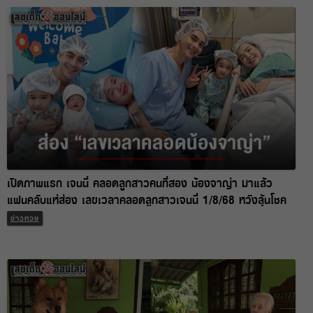
เปิดภาพแรก เจนนี่ คลอดลูกสาวคนที่สอง น้องจาญ่า มาแล้ว
แฟนคลับแห่ส่อง เลขเวลาคลอดลูกสาวเจนนี่ 1/8/68 หวังลุ้นโชค
งวดนี้
ข่าวหวย