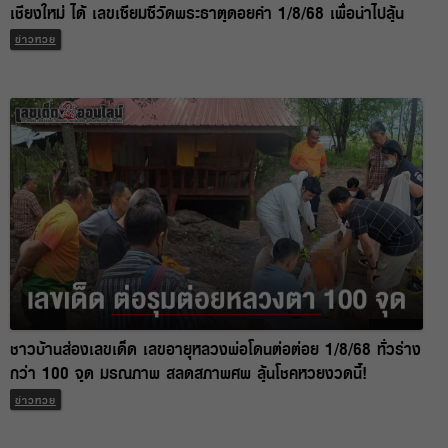
เชียงใหม่ ได้ เลขเซียมซีวัดพระธาตุดอยคำ 1/8/68 เพื่อนำไปลุ้น
โชคงวดนี้
ข่าวหวย
ชาวบ้านส่องเลขเด็ด เลขอายุหลวงพ่อโดนต่อต่อย 1/8/68 ทั่วร่าง
กว่า 100 จุด มรณภาพ สลดสภาพศพ ลุ้นโชคหวยงวดนี้!
ข่าวหวย