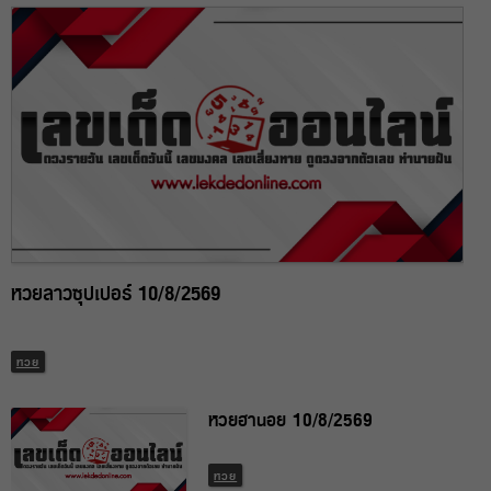
หวยลาวซุปเปอร์ 10/8/2569
หวย
หวยฮานอย 10/8/2569
หวย