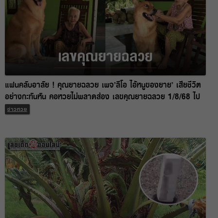
แฟนคลับอาลัย ! คุณยายฉลวย เพจ’ลีโอ ไอ้หนูของยาย’ เสียชีวิต
อย่างกะทันหัน คอหวยไม่พลาดส่อง เลขคุณยายฉลวย 1/8/68 ไป
ลุ้นรวยงวดนี้
ข่าวหวย