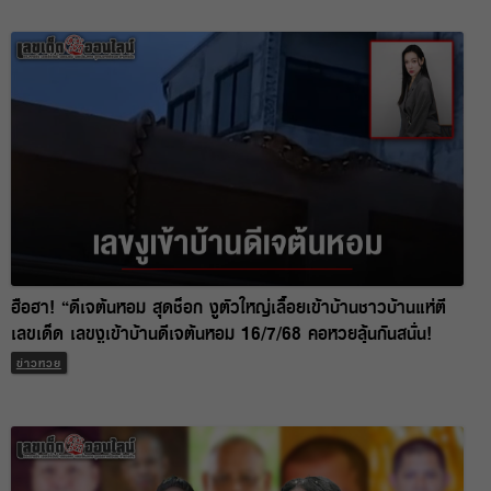
ฮือฮา! “ดีเจต้นหอม สุดช็อก งูตัวใหญ่เลื้อยเข้าบ้านชาวบ้านแห่ตี
เลขเด็ด เลขงูเข้าบ้านดีเจต้นหอม 16/7/68 คอหวยลุ้นกันสนั่น!
ข่าวหวย