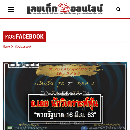
Skip
to
content
หวยFACEBOOK
Home
หวยfacebook