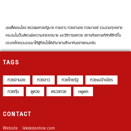
เลขเด็ดออนไลน์ ตรวจผลหวยรัฐบาล หวยลาว หวยฮานอย หวยมาเลย์ รวบรวมทุกอย่าง
ครบจบในเว็บเดียวเพื่อความสะดวกสบาย และวิธีการขอหวย สถานที่ขอหวยที่ศักดิ์สิทธิ์ใน
ประเทศไทยรวบรวมมาให้ผู้ที่สนใจได้เข้ามาอ่านศึกษากันอย่างครบครัน
TAGS
หวยฮานอย
หวยลาว
หวยไทยรัฐ
หวยแม่จำเนียร
หวยหุ้น
ดูดวง
ตรวจหวย
regem
CONTACT
Website : lekdedonline.com