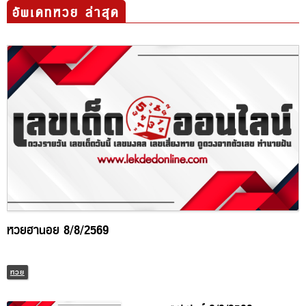
อัพเดทหวย ล่าสุด
หวยฮานอย 8/8/2569
หวย