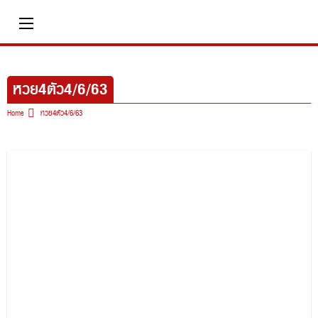
Skip
to
content
หวย4ตัว4/6/63
Home
หวย4ตัว4/6/63