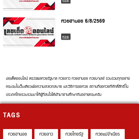
หวยฮานอย 6/8/2569
หวย
เลขเด็ดออนไลน์ ตรวจผลหวยรัฐบาล หวยลาว หวยฮานอย หวยมาเลย์ รวบรวมทุก
อย่างครบจบในเว็บเดียวเพื่อความสะดวกสบาย และวิธีการขอหวย สถานที่ขอหวยที่
ศักดิ์สิทธิ์ในประเทศไทยรวบรวมมาให้ผู้ที่สนใจได้เข้ามาอ่านศึกษากันอย่างครบครัน
TAGS
หวยฮานอย
หวยลาว
หวยไทยรัฐ
หวยแม่จำเนียร
หวยหุ้น
ดูดวง
ตรวจหวย
regem