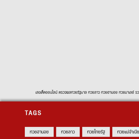
เลขเด็ดออนไลน์ ตรวจผลหวยรัฐบาล หวยลาว หวยฮานอย หวยมาเลย์ รวบรวมท
TAGS
หวยฮานอย
หวยลาว
หวยไทยรัฐ
หวยแม่จำเนี