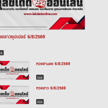
วยลาวซุปเปอร์ 6/8/2569
วย
หวยฮานอย 6/8/2569
หวย
หวยลาว 6/8/2569
หวย