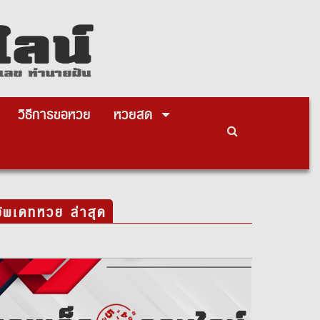
วิธีการขอหวย
หวยสด
อัพเดทหวย ล่าสุด