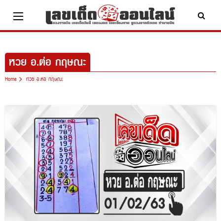
Skip
to
content
หวย อ.ต่อ กฤษณะ
Home
หวย อ.ต่อ กฤษณะ