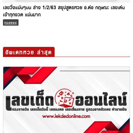
เลขวิ่งแม่นๆบน ล่าง 1/2/63 สรุปสูตรหวย อ.ต่อ กฤษณะ เลขเด่น
เข้าทุกงวด แม่นมาก
หวยซอง
อัพเดทหวย ล่าสุด