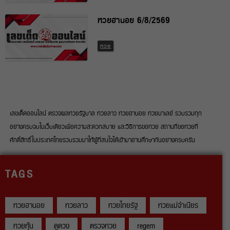
หวยฮานอย 6/8/2569
หวย
เลขเด็ดออนไลน์ ตรวจผลหวยรัฐบาล หวยลาว หวยฮานอย หวยมาเลย์ รวบรวมทุก
อย่างครบจบในเว็บเดียวเพื่อความสะดวกสบาย และวิธีการขอหวย สถานที่ขอหวยที่
ศักดิ์สิทธิ์ในประเทศไทยรวบรวมมาให้ผู้ที่สนใจได้เข้ามาอ่านศึกษากันอย่างครบครัน
TAGS
หวยฮานอย
หวยลาว
หวยไทยรัฐ
หวยแม่จำเนียร
หวยหุ้น
ดูดวง
ตรวจหวย
regem