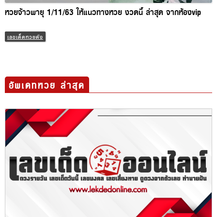
หวยจ้าวพายุ 1/11/63 ให้แนวทางหวย งวดนี้ ล่าสุด จากห้องvip
เลขเด็ดหวยดัง
อัพเดทหวย ล่าสุด