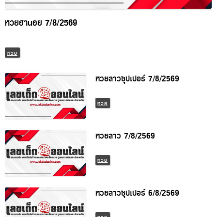
หวยฮานอย 7/8/2569
หวย
หวยลาวซุปเปอร์ 7/8/2569
หวย
หวยลาว 7/8/2569
หวย
หวยลาวซุปเปอร์ 6/8/2569