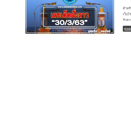
สำหรั
เว็บไ
รับคว
ของฝั
หวย
อย่าร
เด่นว
ลาว ง
หวยแม
เป็นช
ได้แก
โต๊ด 
ได้เล