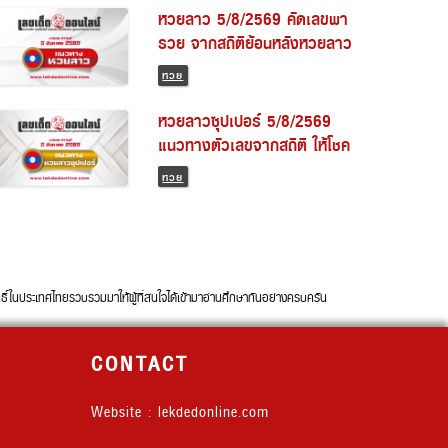
หวยลาว 5/8/2569 คัดเลขพา
รวย จากสถิติย้อนหลังหวยลาว
พัฒนา
หวย
หวยลาวซุปเปอร์ 5/8/2569
แนวทางตัวเลขจากสถิติ ให้โชค
แบบเน้น ๆ
หวย
นประเทศไทยรวบรวมมาให้ผู้ที่สนใจได้เข้ามาอ่านศึกษากันอย่างครบครัน
CONTACT
Website : lekdedonline.com