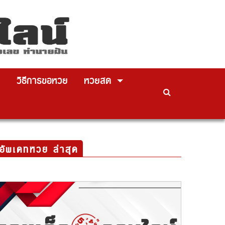
ย
วิธีการขอหวย
หวยสด
อัพเดทหวย ล่าสุด