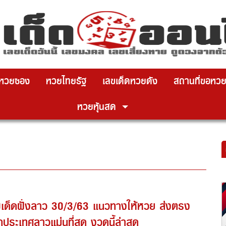
หวยซอง
หวยไทยรัฐ
เลขเด็ดหวยดัง
สถานที่ขอหว
หวยหุ้นสด
ขเด็ดฝั่งลาว 30/3/63 แนวทางให้หวย ส่งตรง
ประเทศลาวแม่นที่สุด งวดนี้ล่าสุด