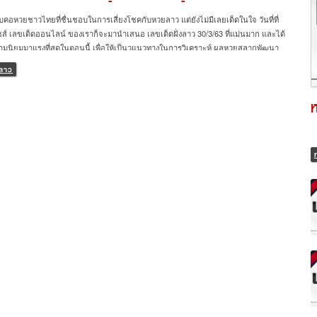
บคอหวยชาวไทยที่ชื่นชอบในการเสี่ยงโชคกับหวยลาว แต่ยังไม่มีเลยเด็ดในใจ วันที่ที่
ซส์ เลขเด็ดออนไลน์ ของเราก็จะมานำเสนอ เลขเด็ดฝั่งลาว 30/3/63 ที่แม่นมาก และได้
ามนิยมมาแรงที่สุดในตอนนี้ เพื่อให้เป็นวแนวทางในการวิเคราะห์ ผลหวยสลากพัฒนา
่งประเทศลาว ประจำงวดวันจันทร์ 30 มีนาคม 2563 จะมีเลขเด็ดอะไรที่น่าสนใจบ้าง
ลาว
อช้ามาดูพร้อมๆกันเลย เลขลาวขายดี 30/3/63 หวยมาแรงที่สุด คนแห่ซื้อเยอะมาก เลข
ันจันทร์ หวยนำโชค ตามหลักโหราศาสตร์ แนวทางหวยลาววันนี้ 30/4/63 ตรวจผลหวย
ห
วด 30 มีนาคม 2563 ชมถ่ายทอดสดหวยลาว 30/3/63 คลิ๊ก! เลขเด็ดฝั่งลาว 30/3/63 ขอ
่นที่สุด ท่านสามารถนำตัวเลขที่เราจับคู่มาเป็นตัวเลือกในการซื้อเลขลาว เราได้รวมมา
ุดตัวเลขไว้ให้แล้ว เลขเด่น ได้แก่ 0-2-5 เลขรอง ได้แก่ 1-7-4 เลขที่เหมาะในการวิ่ง/รูด
่ 4-5 แนวทางหวยลาวสี่ตัวโต๊ด 4186-6540-8140 8650-6145 แนวทางหวยลาวสามตัว
146-186-486-148 560-140-650 แนวทางสองตัว บน-ล่าง (สำหรับตัวเลขที่วงไว้ให้ให้เน้น
ยงวดนี้มาแน่นอน) 17-16-12 […]