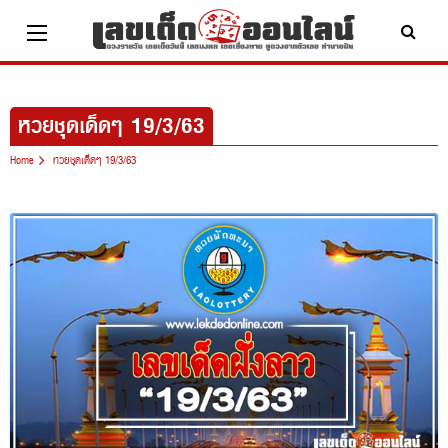
Skip
to
content
หวยชุดเด็ดๆ 19/3/63
Home
หวยชุดเด็ดๆ 19/3/63