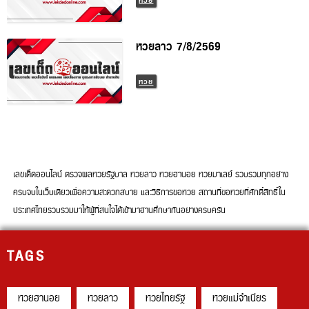
หวย
หวยลาว 7/8/2569
หวย
เลขเด็ดออนไลน์ ตรวจผลหวยรัฐบาล หวยลาว หวยฮานอย หวยมาเลย์ รวบรวมทุกอย่าง
ครบจบในเว็บเดียวเพื่อความสะดวกสบาย และวิธีการขอหวย สถานที่ขอหวยที่ศักดิ์สิทธิ์ใน
ประเทศไทยรวบรวมมาให้ผู้ที่สนใจได้เข้ามาอ่านศึกษากันอย่างครบครัน
TAGS
หวยฮานอย
หวยลาว
หวยไทยรัฐ
หวยแม่จำเนียร