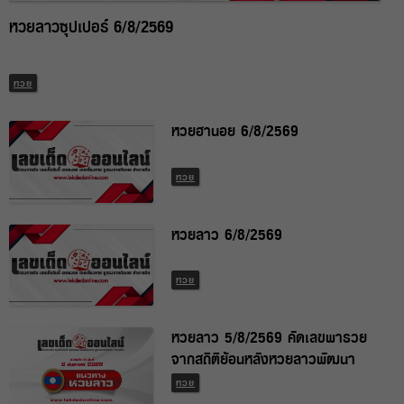
หวยลาวซุปเปอร์ 6/8/2569
หวย
หวยฮานอย 6/8/2569
หวย
หวยลาว 6/8/2569
หวย
หวยลาว 5/8/2569 คัดเลขพารวย
จากสถิติย้อนหลังหวยลาวพัฒนา
หวย