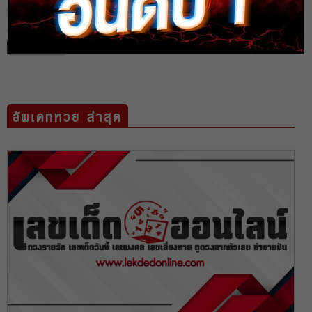
หวยจ้าวพายุ 2/5/65 ฟาดหนักๆตัวตรงงวดนี้ แนวทางหวย
รัฐบาล
เลขเด็ดหวยดัง
อัพเดทหวย ล่าสุด