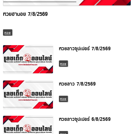
หวยฮานอย 7/8/2569
หวย
หวยลาวซุปเปอร์ 7/8/2569
หวย
หวยลาว 7/8/2569
หวย
หวยลาวซุปเปอร์ 6/8/2569