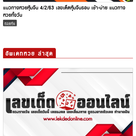
แนวทางหวยหุ้นจีน 4/2/63 เลขเด็ดหุ้นจีนรอบ เช้า-บ่าย แนวทาง
หวยทั้งวัน
หวยหุ้น
อัพเดทหวย ล่าสุด