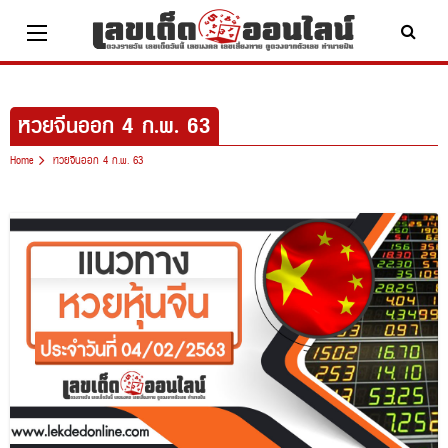
Skip
to
content
หวยจีนออก 4 ก.พ. 63
Home
หวยจีนออก 4 ก.พ. 63