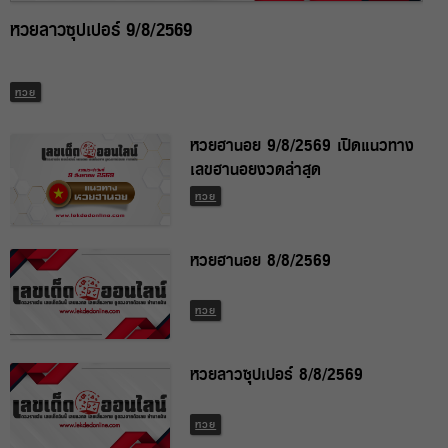
หวยลาวซุปเปอร์ 9/8/2569
หวย
หวยฮานอย 9/8/2569 เปิดแนวทาง
เลขฮานอยงวดล่าสุด
หวย
หวยฮานอย 8/8/2569
หวย
หวยลาวซุปเปอร์ 8/8/2569
หวย