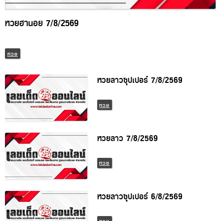
หวยฮานอย 7/8/2569
หวย
หวยลาวซุปเปอร์ 7/8/2569
หวย
หวยลาว 7/8/2569
หวย
หวยลาวซุปเปอร์ 6/8/2569