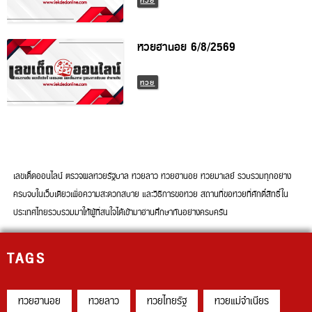
หวย
หวยฮานอย 6/8/2569
หวย
เลขเด็ดออนไลน์ ตรวจผลหวยรัฐบาล หวยลาว หวยฮานอย หวยมาเลย์ รวบรวมทุกอย่าง
ครบจบในเว็บเดียวเพื่อความสะดวกสบาย และวิธีการขอหวย สถานที่ขอหวยที่ศักดิ์สิทธิ์ใน
ประเทศไทยรวบรวมมาให้ผู้ที่สนใจได้เข้ามาอ่านศึกษากันอย่างครบครัน
TAGS
หวยฮานอย
หวยลาว
หวยไทยรัฐ
หวยแม่จำเนียร