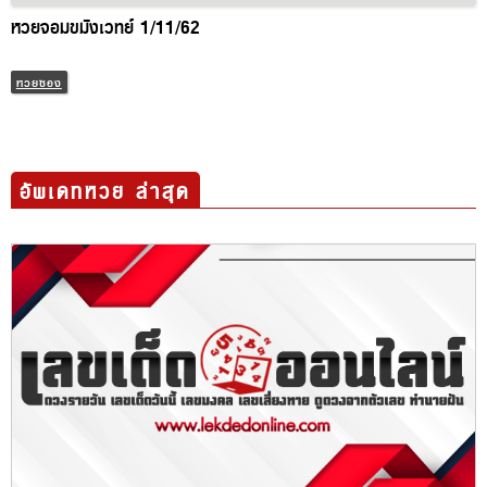
หวยจอมขมังเวทย์ 1/11/62
หวยซอง
อัพเดทหวย ล่าสุด