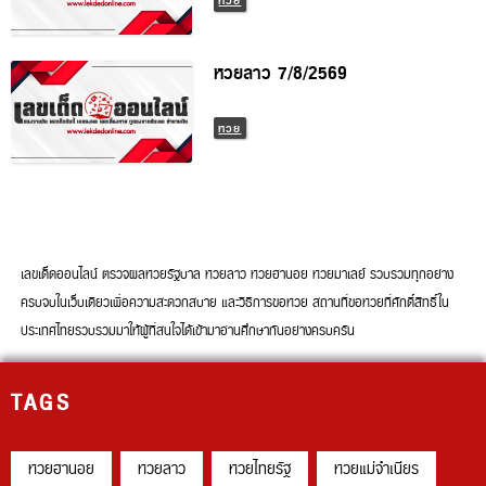
หวย
หวยลาว 7/8/2569
หวย
เลขเด็ดออนไลน์ ตรวจผลหวยรัฐบาล หวยลาว หวยฮานอย หวยมาเลย์ รวบรวมทุกอย่าง
ครบจบในเว็บเดียวเพื่อความสะดวกสบาย และวิธีการขอหวย สถานที่ขอหวยที่ศักดิ์สิทธิ์ใน
ประเทศไทยรวบรวมมาให้ผู้ที่สนใจได้เข้ามาอ่านศึกษากันอย่างครบครัน
TAGS
หวยฮานอย
หวยลาว
หวยไทยรัฐ
หวยแม่จำเนียร