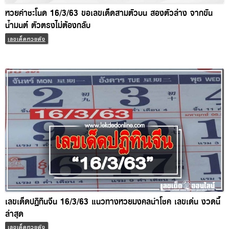
หวยคำชะโนด 16/3/63 ขอเลขเด็ดสามตัวบน สองตัวล่าง จากขัน
น้ำมนต์ ตัวตรงไม่ต้องกลับ
เลขเด็ดหวยดัง
เลขเด็ดปฏิทินจีน 16/3/63 แนวทางหวยมงคลนำโชค เลขเด่น งวดนี้
ล่าสุด
เลขเด็ดหวยดัง