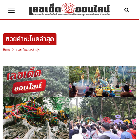
Skip
to
content
หวยคำชะโนดล่าสุด
Home
หวยคำชะโนดล่าสุด