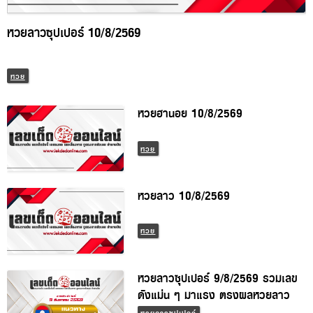
หวยลาวซุปเปอร์ 10/8/2569
หวย
หวยฮานอย 10/8/2569
หวย
หวยลาว 10/8/2569
หวย
หวยลาวซุปเปอร์ 9/8/2569 รวมเลข
ดังแม่น ๆ มาแรง ตรงผลหวยลาว
ซุปเปอร์ออก