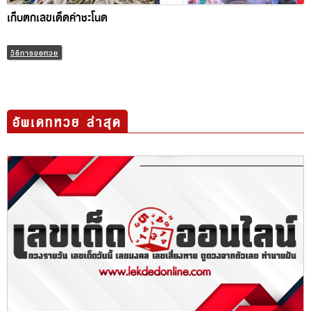
เก็บตกเลขเด็ดคำชะโนด
วิธีการขอหวย
อัพเดทหวย ล่าสุด