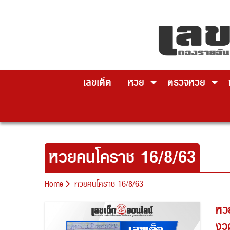
Skip
to
content
เลขเด็ด
หวย
ตรวจหวย
หวยคนโคราช 16/8/63
Home
หวยคนโคราช 16/8/63
หว
งวด