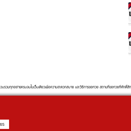
ทุกอย่างครบจบในเว็บเดียวเพื่อความสะดวกสบาย และวิธีการขอหวย สถานที่ขอหวยที่ศักดิ์สิทธิ์ใ
ียร