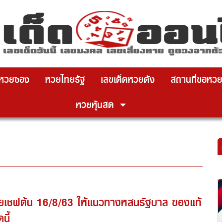
หวยซอง
หวยไทยรัฐ
เลขเด็ดหวยดัง
สถานที่ขอหว
หวยหุ้นสด
ยเชฟต้น 16/8/63 ให้แนวทางหสนรัฐบาล ของแท้
นี้