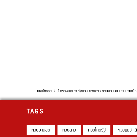
เลขเด็ดออนไลน์ ตรวจผลหวยรัฐบาล หวยลาว หวยฮานอย หวยมาเลย์ รวบรวม
TAGS
หวยฮานอย
หวยลาว
หวยไทยรัฐ
หวยแม่จำเน