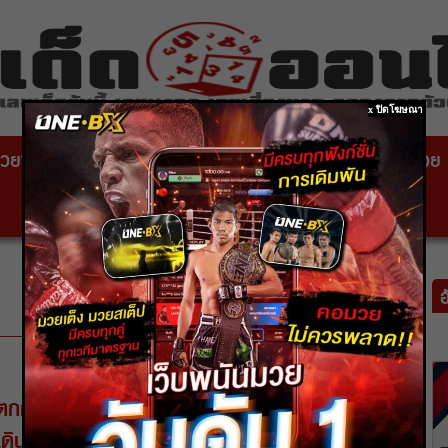
x ปิดโฆษณา
วยซอง
หวยไทยรัฐ
เลขเด็ดหวยดัง
สถานที่ขอหวย
หวยหุ้นสด
อตกถังพลังเงินดี 16/6/63 หวยซองแม่นๆงวดนี้
เดินดีทุกงวด