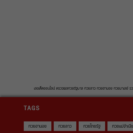
เลขเด็ดออนไลน์ ตรวจผลหวยรัฐบาล หวยลาว หวยฮานอย หวยมาเลย์ รวบรวมท
TAGS
หวยฮานอย
หวยลาว
หวยไทยรัฐ
หวยแม่จำเนี