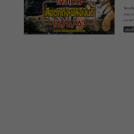
ใครๆก็ต
ง่ายๆ 
แนวทาง
ผลหวยใ
เลขเด
สิบอัน
16/6/63
เด่น 6 
ตัว 36
แนวทาง
ทั้งหม