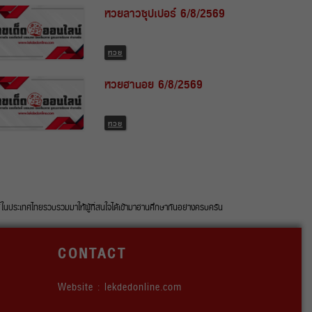
หวยลาวซุปเปอร์ 6/8/2569
หวย
หวยฮานอย 6/8/2569
หวย
ประเทศไทยรวบรวมมาให้ผู้ที่สนใจได้เข้ามาอ่านศึกษากันอย่างครบครัน
CONTACT
Website : lekdedonline.com