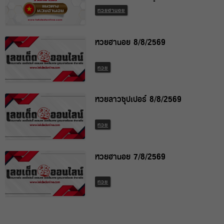
หวยฮานอย
หวยฮานอย 8/8/2569
หวย
หวยลาวซุปเปอร์ 8/8/2569
หวย
หวยฮานอย 7/8/2569
หวย