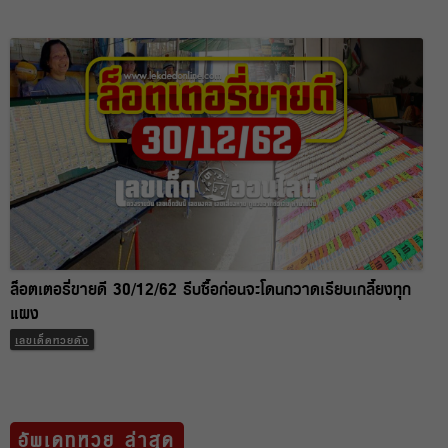
ล็อตเตอรี่ขายดี 30/12/62 รีบซื้อก่อนจะโดนกวาดเรียบเกลี้ยงทุก
แผง
เลขเด็ดหวยดัง
อัพเดทหวย ล่าสุด