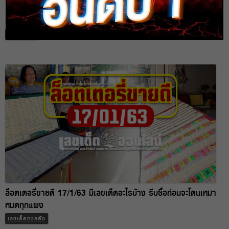
ล็อตเตอรี่ขายดี 1/2/63 หวยดังที่โดนเหมาเกลี้ยงแผง มีเลขอะไร
บ้าง
หวยรัฐบาล
ล็อตเตอรี่ขายดี 17/1/63 มีเลขเด็ดอะไรบ้าง รีบซื้อก่อนจะโดนเหมา
หมดทุกแผง
เลขเด็ดหวยดัง