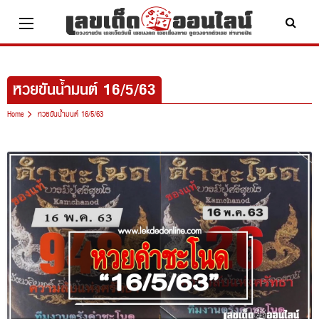
Skip
to
content
หวยขันน้ำมนต์ 16/5/63
Home
หวยขันน้ำมนต์ 16/5/63