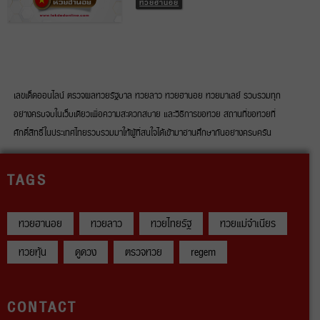
หวยฮานอย
เลขเด็ดออนไลน์ ตรวจผลหวยรัฐบาล หวยลาว หวยฮานอย หวยมาเลย์ รวบรวมทุก
อย่างครบจบในเว็บเดียวเพื่อความสะดวกสบาย และวิธีการขอหวย สถานที่ขอหวยที่
ศักดิ์สิทธิ์ในประเทศไทยรวบรวมมาให้ผู้ที่สนใจได้เข้ามาอ่านศึกษากันอย่างครบครัน
TAGS
หวยฮานอย
หวยลาว
หวยไทยรัฐ
หวยแม่จำเนียร
หวยหุ้น
ดูดวง
ตรวจหวย
regem
CONTACT