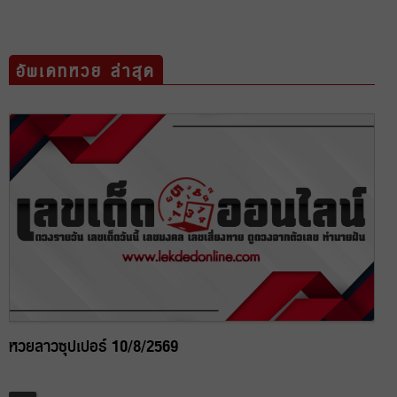
อัพเดทหวย ล่าสุด
หวยลาวซุปเปอร์ 10/8/2569