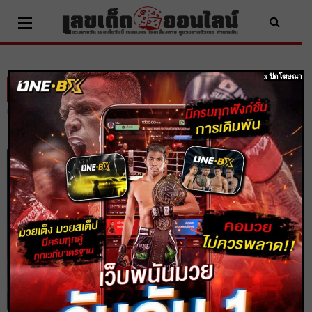
Skip
to
content
x ปิดโฆษณา
หวยขันน้ำมนต์ 1/8/63
Home
หวยขันน้ำมนต์ 1/8/63