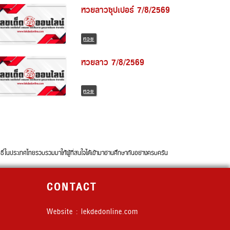
หวยลาวซุปเปอร์ 7/8/2569
หวย
หวยลาว 7/8/2569
หวย
นประเทศไทยรวบรวมมาให้ผู้ที่สนใจได้เข้ามาอ่านศึกษากันอย่างครบครัน
CONTACT
Website : lekdedonline.com