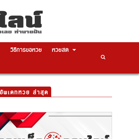
ย
วิธีการขอหวย
หวยสด
อัพเดทหวย ล่าสุด