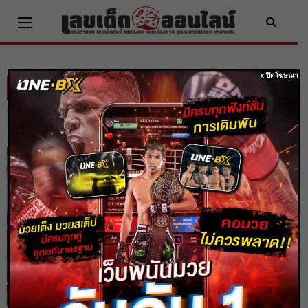
Skip
to
content
x ปิดโฆษณา
วิธีขอพรความรัก
Home
วิธีขอพรความรัก