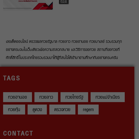
หวย
เลขเด็ดออนไลน์ ตรวจผลหวยรัฐบาล หวยลาว หวยฮานอย หวยมาเลย์ รวบรวมทุก
อย่างครบจบในเว็บเดียวเพื่อความสะดวกสบาย และวิธีการขอหวย สถานที่ขอหวยที่
ศักดิ์สิทธิ์ในประเทศไทยรวบรวมมาให้ผู้ที่สนใจได้เข้ามาอ่านศึกษากันอย่างครบครัน
TAGS
หวยฮานอย
หวยลาว
หวยไทยรัฐ
หวยแม่จำเนียร
หวยหุ้น
ดูดวง
ตรวจหวย
regem
CONTACT