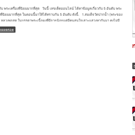
ดับ พระเครื่องที่นิยมมากที่สุด วันนี้ เลขเด็ดออนไลน์ ได้หาข้อมูลเกี่ยวกับ 5 อันดับ พระ
องที่นิยมมากที่สุด ในตอนนี้มาให้ได้ทราบกัน 5 อันดับ ดังนี้. 1.สมเด็จวัดปากน้ำ (พระของ
 หลวงพ่อสด ในบรรดาพระเนื้อผงที่มีอายุน้อยแต่มีคนสนใจเสาะแสวงหากันมา คงไม่มี
่ไม่รู้จัก พระของขวัญ หรือ สมเด็จวัดปากน้ำ ของพระเดชพระคุณพระมงคลเทพมุนี (สด
ีการขอหวย
โร) หรือ หลวงพ่อสด วัดปากน้ำ ภาษีเจริญ อย่างแน่นอน ด้วยอานุภาพของพระของ
่ท่านสร้าง ตั้งแต่รุ่น 1 รุ่น 2 รุ่น 3 และทุกรุ่นทุกพิมพ์ ต่างมีฤทธิ์ มีเดช เหลือที่จะประมาณ
ธคุณโดนเด่นทางด้านเมตามหานิยม เจรจาค้าขาย แคล้วคลาด โดยเฉพาะรุ่นแรก เป็น
ที่หายาก มีราคาค่อนข้างสูง คนที่นำไปใช้บูชามีประสบการณ์พบเห็นความศักดิ์สิทธิ์
หารปรากฏต่างๆนานา เป็นของดีมีคุณภาพมีไว้คุ้มตัวดีจริงๆ 2.หลวงปู่ทวด หลังเตารีด
ใหญ่ วัดช้างให้ พระเครื่องหลวงปู่ทวด […]