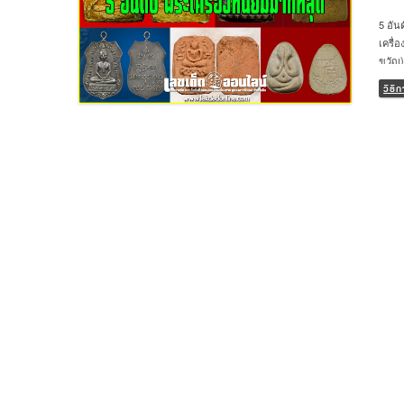
5 อัน
เครื่
ขวัญ)
ใครที
วิธ
จนฺทส
ขวัญที
มีพุท
พิมพ์
อภินิ
พิมพ์