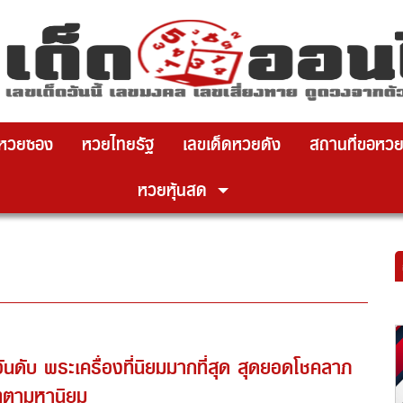
หวยซอง
หวยไทยรัฐ
เลขเด็ดหวยดัง
สถานที่ขอหว
หวยหุ้นสด
ันดับ พระเครื่องที่นิยมมากที่สุด สุดยอดโชคลาภ
ตตามหานิยม