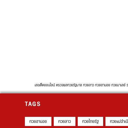
เลขเด็ดออนไลน์ ตรวจผลหวยรัฐบาล หวยลาว หวยฮานอย หวยมาเลย์ รวบรวม
TAGS
หวยฮานอย
หวยลาว
หวยไทยรัฐ
หวยแม่จำเน