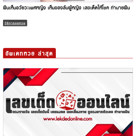
ฝันเห็นอวัยวะเพศหญิง เห็นของลับผู้หญิง เลขเด็ดให้โชค ทำนายฝัน
วิธีการขอหวย
อัพเดทหวย ล่าสุด