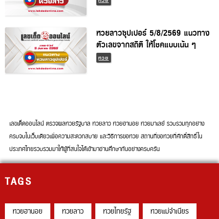
หวย
หวยลาวซุปเปอร์ 5/8/2569 แนวทาง
ตัวเลขจากสถิติ ให้โชคแบบเน้น ๆ
หวย
เลขเด็ดออนไลน์ ตรวจผลหวยรัฐบาล หวยลาว หวยฮานอย หวยมาเลย์ รวบรวมทุกอย่าง
ครบจบในเว็บเดียวเพื่อความสะดวกสบาย และวิธีการขอหวย สถานที่ขอหวยที่ศักดิ์สิทธิ์ใน
ประเทศไทยรวบรวมมาให้ผู้ที่สนใจได้เข้ามาอ่านศึกษากันอย่างครบครัน
TAGS
หวยฮานอย
หวยลาว
หวยไทยรัฐ
หวยแม่จำเนียร