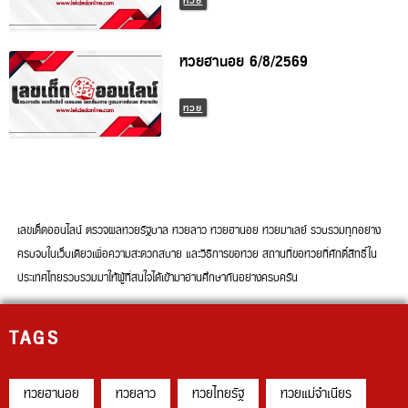
หวย
หวยฮานอย 6/8/2569
หวย
เลขเด็ดออนไลน์ ตรวจผลหวยรัฐบาล หวยลาว หวยฮานอย หวยมาเลย์ รวบรวมทุกอย่าง
ครบจบในเว็บเดียวเพื่อความสะดวกสบาย และวิธีการขอหวย สถานที่ขอหวยที่ศักดิ์สิทธิ์ใน
ประเทศไทยรวบรวมมาให้ผู้ที่สนใจได้เข้ามาอ่านศึกษากันอย่างครบครัน
TAGS
หวยฮานอย
หวยลาว
หวยไทยรัฐ
หวยแม่จำเนียร