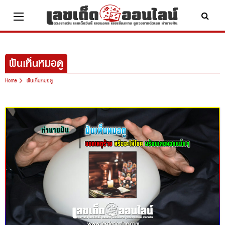
Skip
to
content
ฝันเห็นหมอดู
Home
ฝันเห็นหมอดู