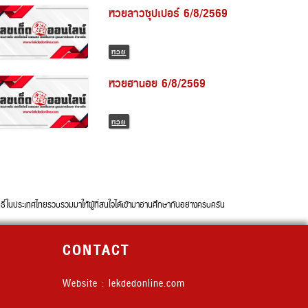
หวยลาวซุปเปอร์ 6/8/2569
หวย
หวยฮานอย 6/8/2569
หวย
นประเทศไทยรวบรวมมาให้ผู้ที่สนใจได้เข้ามาอ่านศึกษากันอย่างครบครัน
CONTACT
Website : lekdedonline.com