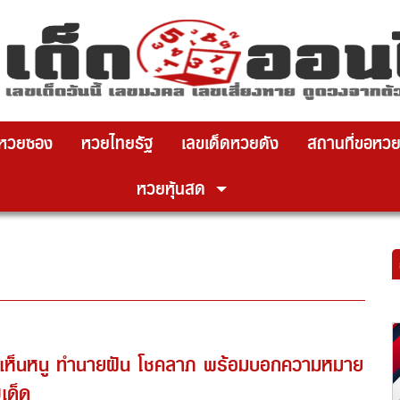
หวยซอง
หวยไทยรัฐ
เลขเด็ดหวยดัง
สถานที่ขอหว
หวยหุ้นสด
นเห็นหนู ทำนายฝัน โชคลาภ พร้อมบอกความหมาย
เด็ด