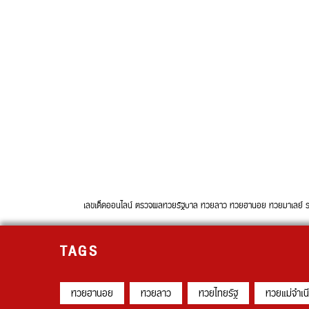
เลขเด็ดออนไลน์ ตรวจผลหวยรัฐบาล หวยลาว หวยฮานอย หวยมาเลย์ รวบรวม
TAGS
หวยฮานอย
หวยลาว
หวยไทยรัฐ
หวยแม่จำเน