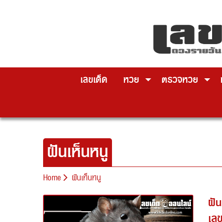
Skip
to
content
เลขเด็ด
หวย
ตรวจหวย
ฝันเห็นหนู
Home
ฝันเห็นหนู
ฝั
เลข