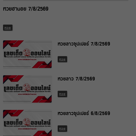
หวยฮานอย 7/8/2569
หวย
หวยลาวซุปเปอร์ 7/8/2569
หวย
หวยลาว 7/8/2569
หวย
หวยลาวซุปเปอร์ 6/8/2569
หวย