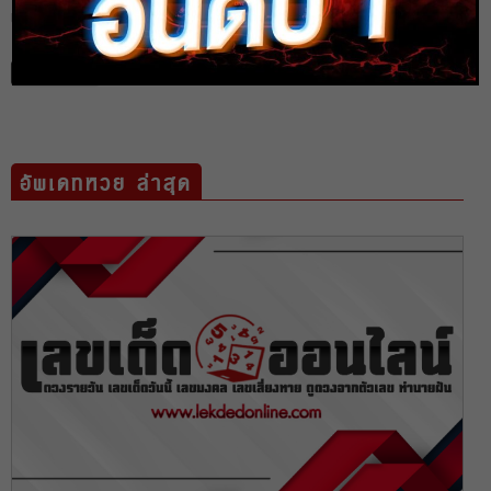
ฝันเห็นหนอนเยอะมาก ลางบอกเหตุ เลขเด็ดให้โชค ทำนายฝัน
วิธีการขอหวย
อัพเดทหวย ล่าสุด