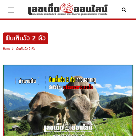
Skip
to
content
ฝันเห็นวัว 2 ตัว
Home
ฝันเห็นวัว 2 ตัว