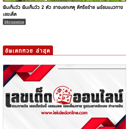
ฝันเห็นวัว ฝันเห็นวัว 2 ตัว ลางบอกเหตุ ดีหรือร้าย พร้อมแนวทาง
เลขเด็ด
วิธีการขอหวย
อัพเดทหวย ล่าสุด