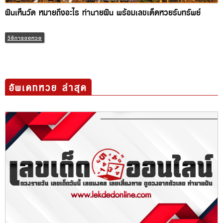
ฝันเห็นวัด หมายถึงอะไร ทำนายฝัน พร้อมเลขเด็ดหวยรับทรัพย์
วิธีการขอหวย
อัพเดทหวย ล่าสุด