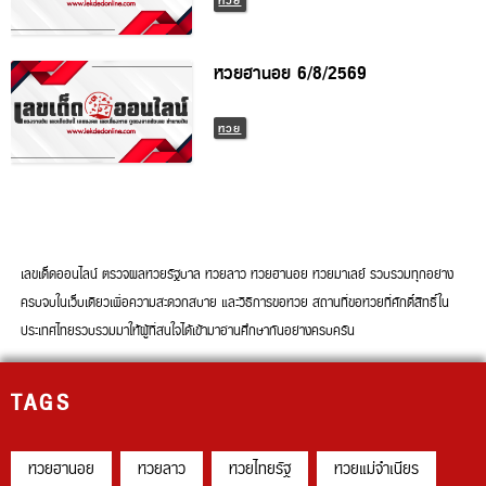
หวย
หวยฮานอย 6/8/2569
หวย
เลขเด็ดออนไลน์ ตรวจผลหวยรัฐบาล หวยลาว หวยฮานอย หวยมาเลย์ รวบรวมทุกอย่าง
ครบจบในเว็บเดียวเพื่อความสะดวกสบาย และวิธีการขอหวย สถานที่ขอหวยที่ศักดิ์สิทธิ์ใน
ประเทศไทยรวบรวมมาให้ผู้ที่สนใจได้เข้ามาอ่านศึกษากันอย่างครบครัน
TAGS
หวยฮานอย
หวยลาว
หวยไทยรัฐ
หวยแม่จำเนียร