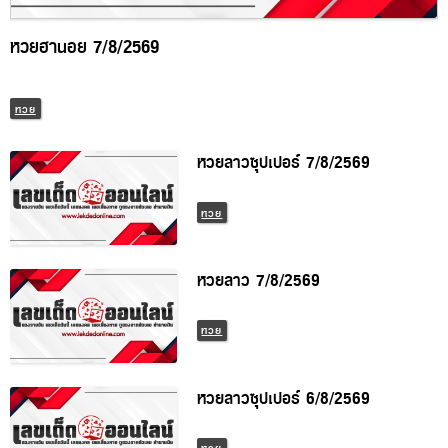
หวยฮานอย 7/8/2569
หวย
หวยลาวซุปเปอร์ 7/8/2569
หวย
หวยลาว 7/8/2569
หวย
หวยลาวซุปเปอร์ 6/8/2569