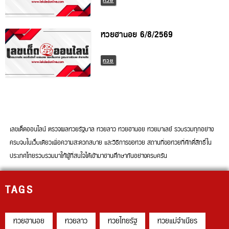
หวย
หวยฮานอย 6/8/2569
หวย
เลขเด็ดออนไลน์ ตรวจผลหวยรัฐบาล หวยลาว หวยฮานอย หวยมาเลย์ รวบรวมทุกอย่าง
ครบจบในเว็บเดียวเพื่อความสะดวกสบาย และวิธีการขอหวย สถานที่ขอหวยที่ศักดิ์สิทธิ์ใน
ประเทศไทยรวบรวมมาให้ผู้ที่สนใจได้เข้ามาอ่านศึกษากันอย่างครบครัน
TAGS
หวยฮานอย
หวยลาว
หวยไทยรัฐ
หวยแม่จำเนียร