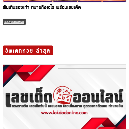
ฝันเห็นรองเท้า หมายถึงอะไร พร้อมเลขเด็ด
วิธีการขอหวย
อัพเดทหวย ล่าสุด