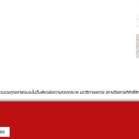
ทุกอย่างครบจบในเว็บเดียวเพื่อความสะดวกสบาย และวิธีการขอหวย สถานที่ขอหวยที่ศักดิ์สิทธิ์ใ
ียร