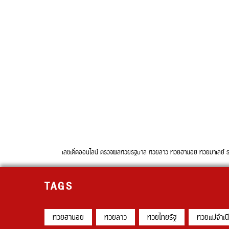
เลขเด็ดออนไลน์ ตรวจผลหวยรัฐบาล หวยลาว หวยฮานอย หวยมาเลย์ รวบรวม
TAGS
หวยฮานอย
หวยลาว
หวยไทยรัฐ
หวยแม่จำเน