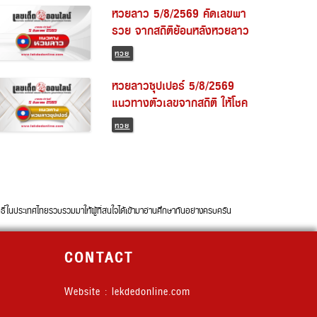
หวยลาว 5/8/2569 คัดเลขพา
รวย จากสถิติย้อนหลังหวยลาว
พัฒนา
หวย
หวยลาวซุปเปอร์ 5/8/2569
แนวทางตัวเลขจากสถิติ ให้โชค
แบบเน้น ๆ
หวย
นประเทศไทยรวบรวมมาให้ผู้ที่สนใจได้เข้ามาอ่านศึกษากันอย่างครบครัน
CONTACT
Website : lekdedonline.com