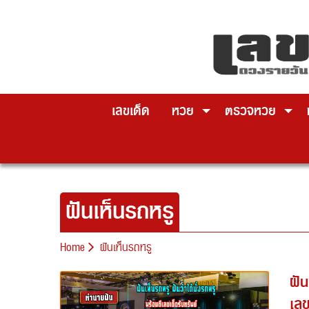
Skip
to
content
เลขเด็ด
หวย
ตรวจหวย
ฝันเห็นรถหรู
Home
ฝันเห็นรถหรู
ฝัน
เลข