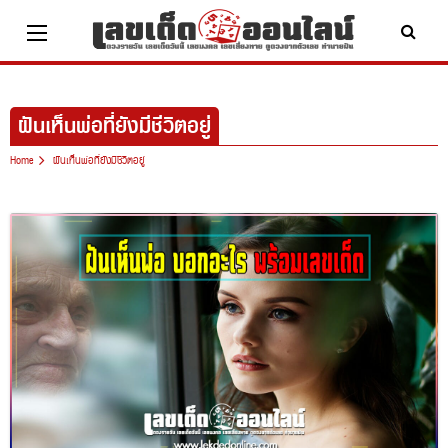
Skip
to
content
ฝันเห็นพ่อที่ยังมีชีวิตอยู่
Home
ฝันเห็นพ่อที่ยังมีชีวิตอยู่