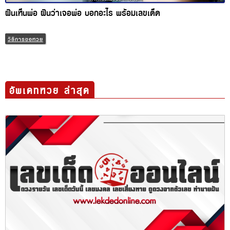
ฝันเห็นพ่อ ฝันว่าเจอพ่อ บอกอะไร พร้อมเลขเด็ด
วิธีการขอหวย
อัพเดทหวย ล่าสุด