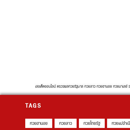
เลขเด็ดออนไลน์ ตรวจผลหวยรัฐบาล หวยลาว หวยฮานอย หวยมาเลย์ รวบรวม
TAGS
หวยฮานอย
หวยลาว
หวยไทยรัฐ
หวยแม่จำเน