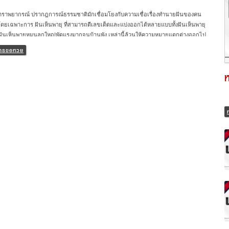
ำราพยากรณ์ ปรากฎการณ์ธรรมชาติมักเชื่อมโยงกับความเชื่อเรื่องทำนายฝันของคน
ดยเฉพาะการ ฝันเห็นพายุ ที่สามารถตีเลขเด็ดและแบ่งออกได้หลายแบบทั้งฝันเห็นพายุ
ฝันเห็นพายุหมุนลูกใหญ่พัดแรงมากจนบ้านพัง เหล่านี้ล้วนให้ความหมายแตกต่างออกไป
ป็นฝันดีหรือกลายเป็นฝันร้ายเตือนถึงลางบอกเหตุบางอย่าง ความหมายโดยรวมของการ
ีการขอหวย
็นพายุ สื่อถึงการเปลี่ยนแปลง ความว้าวุ่นใจ และอุปสรรคในชีวิต ทั้งนี้ในดวงชะตาด้าน
ินของการฝันเห็นพายุ คืออาจได้รับโชคลาภจากการเสี่ยงดวงในต่างแดน ส่วนความ
ห
องการฝันเห็นพายุจะเป็นฝันดี หรือร้ายอย่างไรบ้าง เลขเด็ดออนไลน์ จะพาไปดู.. ฝัน
ายุ พายุหมุน ความหมาย และเลขให้โชคลาภ ฝันเห็นพายุ ฝนตกหนักมาก น้ำท่วมหลาย
ไหนจะข่าวพายุที่ก่อตัวขึ้นอีก จนหลายคนเครียดจัดกลับไปฝันเห็นพายุ พายุฝนมีความ
ึงความวุ่นวาย การทำลายล้าง คือความฝันในเชิงลบ ทำนายว่าช่วงนี้ผู้ฝันจะได้รับ
ิเหตุเล็กน้อย แต่ก็จะมีคนนำพาโชคลาภมาให้ เลขนำโชคที่น่าซื้อ เลขเด็ดฝันเห็นพายุ :
เลข 2 และ 8 เลขเด็ด 2 ตัว : 28 29 23 32 88 เลขเด็ด 3 ตัว : 283 832 882 323 […]