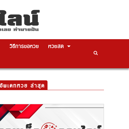
ย
วิธีการขอหวย
หวยสด
อัพเดทหวย ล่าสุด