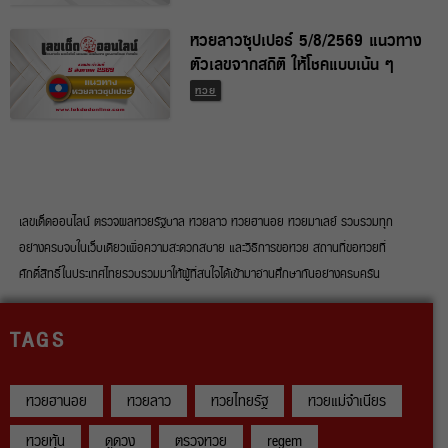
หวยลาวซุปเปอร์ 5/8/2569 แนวทาง
ตัวเลขจากสถิติ ให้โชคแบบเน้น ๆ
หวย
เลขเด็ดออนไลน์ ตรวจผลหวยรัฐบาล หวยลาว หวยฮานอย หวยมาเลย์ รวบรวมทุก
อย่างครบจบในเว็บเดียวเพื่อความสะดวกสบาย และวิธีการขอหวย สถานที่ขอหวยที่
ศักดิ์สิทธิ์ในประเทศไทยรวบรวมมาให้ผู้ที่สนใจได้เข้ามาอ่านศึกษากันอย่างครบครัน
TAGS
หวยฮานอย
หวยลาว
หวยไทยรัฐ
หวยแม่จำเนียร
หวยหุ้น
ดูดวง
ตรวจหวย
regem