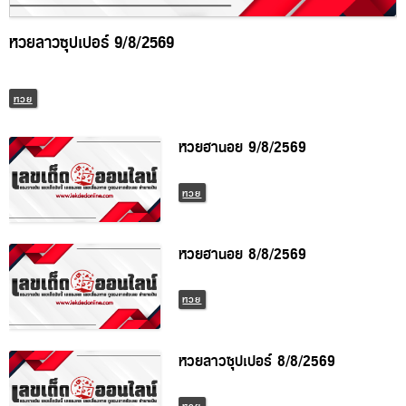
หวยลาวซุปเปอร์ 9/8/2569
หวย
หวยฮานอย 9/8/2569
หวย
หวยฮานอย 8/8/2569
หวย
หวยลาวซุปเปอร์ 8/8/2569