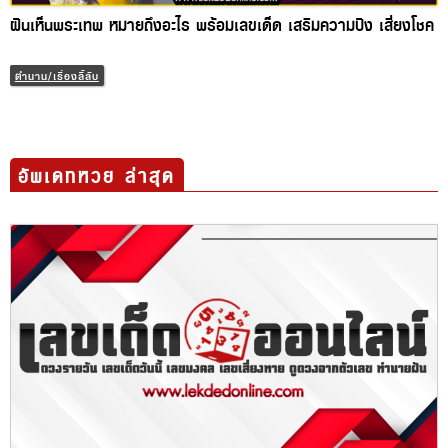
ฝันเห็นพระเทพ หมายถึงอะไร พร้อมเลขเด็ด เสริมความปัง เสี่ยงโชค
ตำนาน/เรื่องลี้ลับ
อัพเดทหวย ล่าสุด