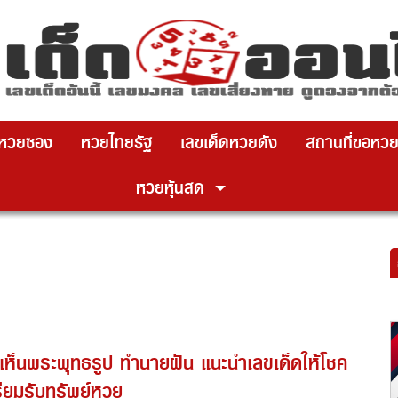
หวยซอง
หวยไทยรัฐ
เลขเด็ดหวยดัง
สถานที่ขอหว
หวยหุ้นสด
นเห็นพระพุทธรูป ทำนายฝัน แนะนำเลขเด็ดให้โชค
ียมรับทรัพย์หวย