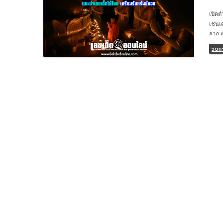
เปิดต
เช่นเ
ลาภ แ
ใหญ่ 
วิธ
ความห
ถึงภั
ด้วย 
อะไรบ
แน่นอ
หวยออ
ทรัพย
เป็นพ