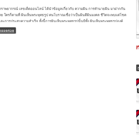
ำราพยากรณ์ เลขเด็ดออนไลน์ ได้นำข้อมูลเกี่ยวกับ ความฝัน การทำนายฝัน มาฝากกัน
คย ใครก็ตามที่ ฝันเห็นพระพุทธรูป คนโบราณเชื่อว่าเป็นฝันดีฝันมงคล ชีวิตจะพบแต่โชค
ละการประสบความสำเร็จ ทั้งนี้การฝันเห็นพระพุทธรูปนั้นมีทั้ง ฝันเห็นพระพุทธรูปองค์
หลายองค์ หรือพระพุทธรูปลอยน้ำ ล้วนแล้วคือความฝันเห็นพระพุทธรูป พระพุทธรูปสื่อถึง
ีการขอหวย
มายอันเป็นมงคล ส่วนใหญ่การฝันเห็นพระพุทธรูปมักเป็นลางดี หรือถ้าร้ายก็แค่เตือน
ยอันตรายเล็ก ๆ น้อย ๆ นอกจากนี้ยังมีเลขเด็ดนำโชค เตรียมรับทรัพย์หวยรางวัลใหญ่อีก
ห
ฝันเห็นพระพุทธรูปมีความหมายด้านความรัก การงาน และการเงินอย่างไร พร้อมเลขเด็ด
้าง อย่ารอช้า ไปดูเลย. คาถาขอโชคลาภ 2566 เรียกทรัพย์ เงินทอง ท่องแล้วรวย เฮง
น ความฝันบอกเหตุ ฝันแบบไหนที่เรียกว่าดี มีโชค จะเป็นเศรษฐี กองสลากพลัส วิธีซื้อ
นไลน์ ต้องทำอย่างไร ฝันเห็นพระพุทธรูป ทำนายฝัน แนะนำเลขเด็ดให้โชค เตรียมรับ
์หวยงวดนี้ ทำนายฝัน ความหมาย ฝันเห็นพระพุทธรูป หากฝันเห็นพระพุทธรูปไม่ว่าจะ
ระพุทธรูปองค์ใหญ่ องค์เล็ก 1 องค์ 2 […]