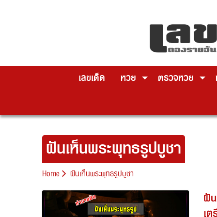
Skip
to
content
เลขเด็ด
หวย
ตรวจหวย
ฝันเห็นพระพุทธรูปบูชา
Home
ฝันเห็นพระพุทธรูปบูชา
ฝั
เตร