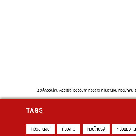
เลขเด็ดออนไลน์ ตรวจผลหวยรัฐบาล หวยลาว หวยฮานอย หวยมาเลย์ รวบรวม
TAGS
หวยฮานอย
หวยลาว
หวยไทยรัฐ
หวยแม่จำเน