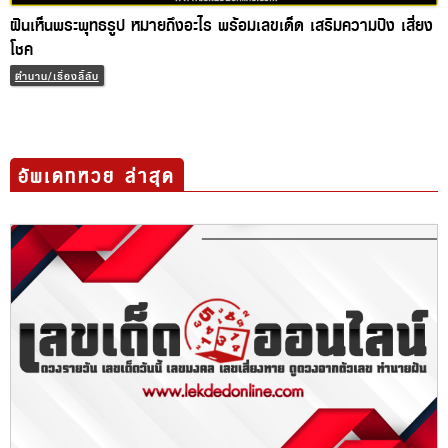
ฝันเห็นพระพุทธรูป หมายถึงอะไร พร้อมเลขเด็ด เสริมความปัง เสี่ยง
โชค
ตำนาน/เรื่องลี้ลับ
อัพเดทหวย ล่าสุด