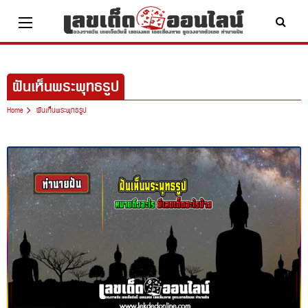
Skip
to
content
ฝันเห็นพระพุทธรูป
Home
ฝันเห็นพระพุทธรูป