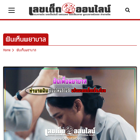
Skip
to
content
ฝันเห็นพยาบาล
Home
ฝันเห็นพยาบาล