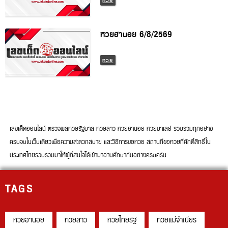
หวย
หวยฮานอย 6/8/2569
หวย
เลขเด็ดออนไลน์ ตรวจผลหวยรัฐบาล หวยลาว หวยฮานอย หวยมาเลย์ รวบรวมทุกอย่าง
ครบจบในเว็บเดียวเพื่อความสะดวกสบาย และวิธีการขอหวย สถานที่ขอหวยที่ศักดิ์สิทธิ์ใน
ประเทศไทยรวบรวมมาให้ผู้ที่สนใจได้เข้ามาอ่านศึกษากันอย่างครบครัน
TAGS
หวยฮานอย
หวยลาว
หวยไทยรัฐ
หวยแม่จำเนียร